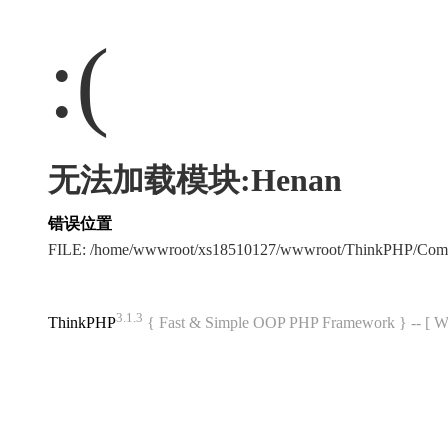
:(
无法加载模块:Henan
错误位置
FILE: /home/wwwroot/xs18510127/wwwroot/ThinkPHP/Com
3.1.3
ThinkPHP
{ Fast & Simple OOP PHP Framework } -- 