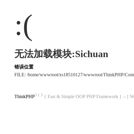
:(
无法加载模块:Sichuan
错误位置
FILE: /home/wwwroot/xs18510127/wwwroot/ThinkPHP/Com
3.1.3
ThinkPHP
{ Fast & Simple OOP PHP Framework } -- 