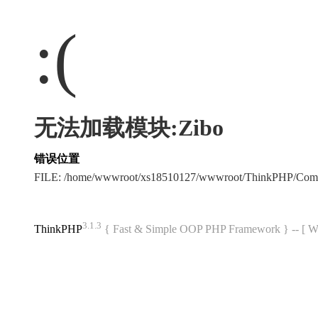
:(
无法加载模块:Zibo
错误位置
FILE: /home/wwwroot/xs18510127/wwwroot/ThinkPHP/Com
3.1.3
ThinkPHP
{ Fast & Simple OOP PHP Framework } -- 