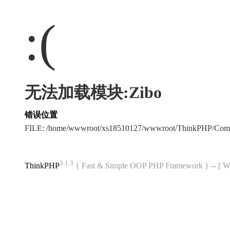
:(
无法加载模块:Zibo
错误位置
FILE: /home/wwwroot/xs18510127/wwwroot/ThinkPHP/Com
3.1.3
ThinkPHP
{ Fast & Simple OOP PHP Framework } -- 