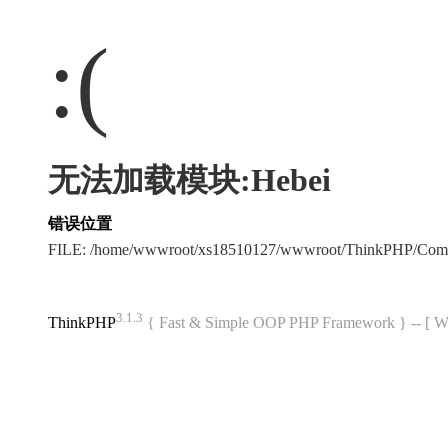
:(
无法加载模块:Hebei
错误位置
FILE: /home/wwwroot/xs18510127/wwwroot/ThinkPHP/Com
3.1.3
ThinkPHP
{ Fast & Simple OOP PHP Framework } -- 