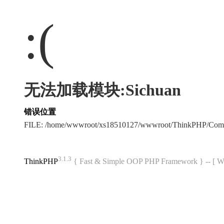
:(
无法加载模块:Sichuan
错误位置
FILE: /home/wwwroot/xs18510127/wwwroot/ThinkPHP/Com
3.1.3
ThinkPHP
{ Fast & Simple OOP PHP Framework } -- 