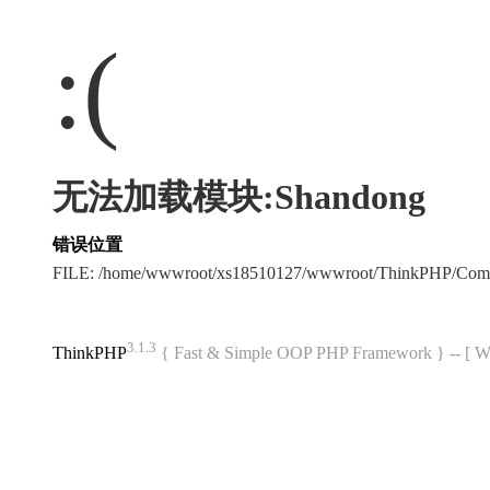
:(
无法加载模块:Shandong
错误位置
FILE: /home/wwwroot/xs18510127/wwwroot/ThinkPHP/Com
3.1.3
ThinkPHP
{ Fast & Simple OOP PHP Framework } -- 